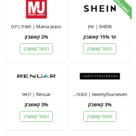
קאשבק מוגדל
SHEIN | שיין
Mania Jeans | מאניה ג'ינס
עד 15% קאשבק
2% קאשבק
הפעל קאשבק
הפעל קאשבק
twentyfourseven | טוונטי פור סבן
Renuar | רנואר
3% קאשבק
3% קאשבק
הפעל קאשבק
הפעל קאשבק