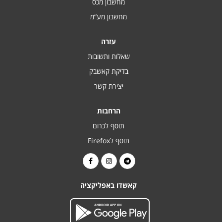
מחשבון מכס
מחשבון מע“מ
עזרה
שאלות ותשובות
בדיקת קאשבק
יצירת קשר
הרחבות
תוסף לכרום
תוסף לFirefox
קאשדו באפליקציה