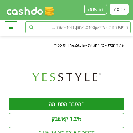
כניסה
הרשמה
עמוד הבית
»
כל החנויות
»
YesStyle | יס סטייל
ההטבה הסתיימה
1.2% קאשבק
קליטת קאשבק תוך 24 שעות