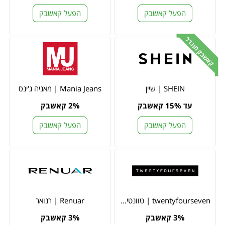
הפעל קאשבק
הפעל קאשבק
קאשבק מוגדל
SHEIN | שיין
Mania Jeans | מאניה ג'ינס
עד 15% קאשבק
2% קאשבק
הפעל קאשבק
הפעל קאשבק
twentyfourseven | טוונטי פור סבן
Renuar | רנואר
3% קאשבק
3% קאשבק