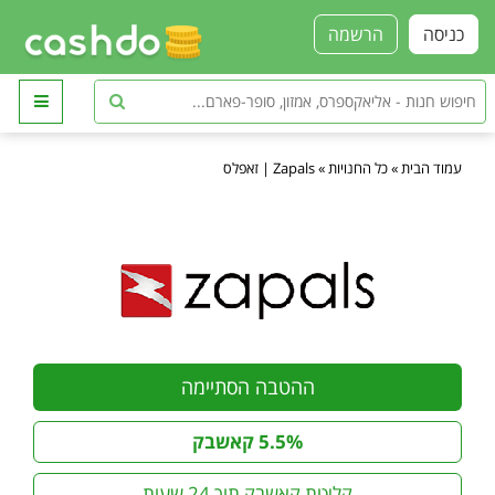
כניסה
הרשמה
עמוד הבית
»
כל החנויות
»
Zapals | זאפלס
ההטבה הסתיימה
5.5% קאשבק
קליטת קאשבק תוך 24 שעות