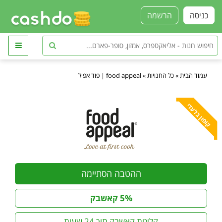
כניסה
הרשמה
עמוד הבית
»
כל החנויות
»
food appeal | פוד אפיל
קופון בלעדי
ההטבה הסתיימה
5% קאשבק
קליטת קאשבק תוך 24 שעות