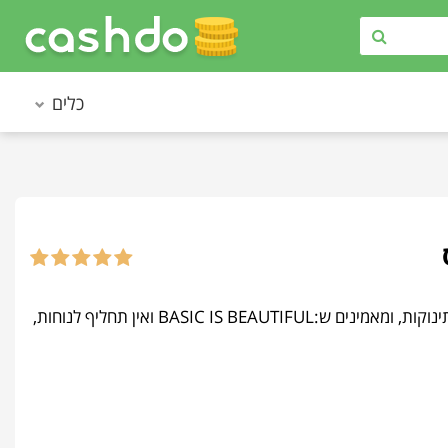
כלים
FOX • פוקס - היא מציעה אופנת קז'ואל בייסיק לכל המשפחה: נשים, גברים, ילדים ותינוקות, ומאמינים ש:BASIC IS BEAUTIFUL ואין תחליף לנוחות,