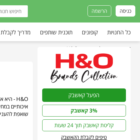
כניסה
הרשמה
כל החנויות
קופונים
תוכנית שותפים
מדריך לקבלת
עמוד הבית
»
כל החנויות
»
H&O
הפעל קאשבק
H&O - הי
איכותיים במחי
3% קאשבק
שואפת להעניק 
קליטת קאשבק תוך 24 שעות
טיפים לקבלת הקאשבק