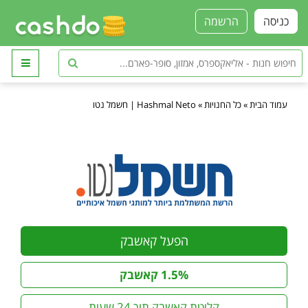
כניסה
הרשמה
עמוד הבית
»
כל החנויות
»
Hashmal Neto | חשמל נטו
הפעל קאשבק
1.5% קאשבק
קליטת קאשבק תוך 24 שעות