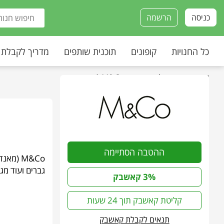
כניסה
הרשמה
כל החנויות
קופונים
תוכנית שותפים
מדריך לקבלת
עמוד הבית
»
כל החנויות
»
M&Co | מאנקו
ההטבה הסתיימה
M&Co (מ
גברים ועוד מגו
3% קאשבק
קליטת קאשבק תוך 24 שעות
תנאים לקבלת קאשבק