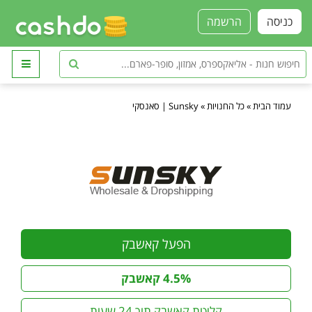
כניסה
הרשמה
עמוד הבית
»
כל החנויות
»
Sunsky | סאנסקי
הפעל קאשבק
4.5% קאשבק
קליטת קאשבק תוך 24 שעות