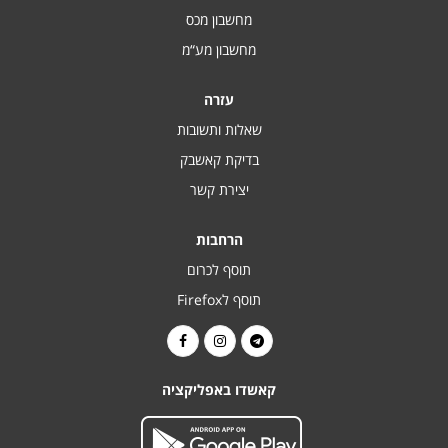
מחשבון מכס
מחשבון מע“מ
עזרה
שאלות ותשובות
בדיקת קאשבק
יצירת קשר
הרחבות
תוסף לכרום
תוסף לFirefox
קאשדו באפליקציה