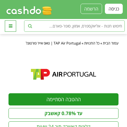
כניסה
הרשמה
עמוד הבית
»
כל החנויות
»
TAP Air Portugal | טאפ אייר פורטוגל
ההטבה הסתיימה
עד 0.78% קאשבק
קליטת קאשבק תוך 24 שעות