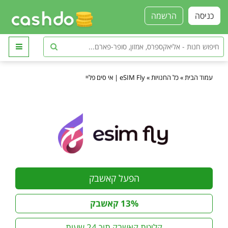
כניסה
הרשמה
עמוד הבית
»
כל החנויות
»
eSIM Fly | אי סים פליי
הפעל קאשבק
13% קאשבק
קליטת קאשבק תוך 24 שעות