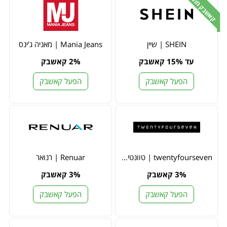
קאשבק מוגדל
SHEIN | שיין
Mania Jeans | מאניה ג'ינס
עד 15% קאשבק
2% קאשבק
הפעל קאשבק
הפעל קאשבק
twentyfourseven | טוונטי פור סבן
Renuar | רנואר
3% קאשבק
3% קאשבק
הפעל קאשבק
הפעל קאשבק